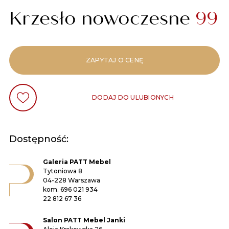
Krzesło nowoczesne
99
ZAPYTAJ O CENĘ
DODAJ DO ULUBIONYCH
Dostępność:
Galeria PATT Mebel
Tytoniowa 8
04-228 Warszawa
kom.
696 021 934
22 812 67 36
Salon PATT Mebel Janki