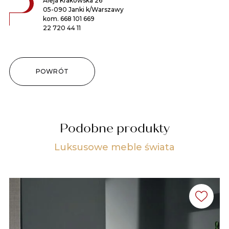
Aleja Krakowska 26
05-090 Janki k/Warszawy
kom.
668 101 669
22 720 44 11
POWRÓT
Podobne produkty
Luksusowe meble świata