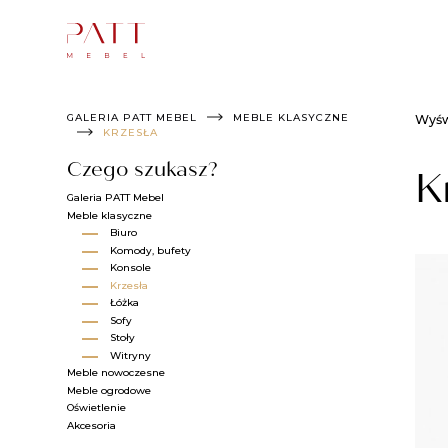
Skip
to
content
GALERIA PATT MEBEL
MEBLE KLASYCZNE
Wyśw
KRZESŁA​
Czego szukasz?
K
Galeria PATT Mebel
Meble klasyczne
Biuro
Komody​, bufety
Konsole​
Krzesła​
Łóżka​
Sofy
Stoły​
Witryny​
Meble nowoczesne
Meble ogrodowe
Oświetlenie
Akcesoria