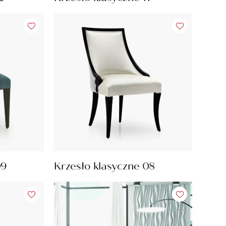
09
Krzesło klasyczne 08