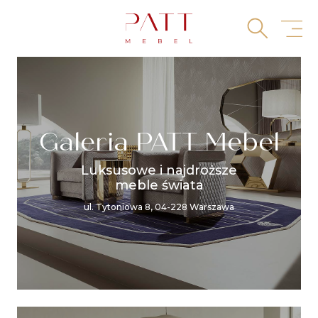
Skip
to
content
Galeria PATT Mebel
Luksusowe i najdroższe
meble świata
ul. Tytoniowa 8, 04-228 Warszawa