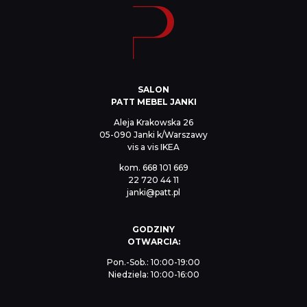
SALON
PATT MEBEL JANKI
Aleja Krakowska 26
05-090 Janki k/Warszawy
vis a vis IKEA
kom.
668 101 669
22 720 44 11
janki@patt.pl
GODZINY
OTWARCIA:
Pon.-Sob.: 10:00-19:00
Niedziela: 10:00-16:00