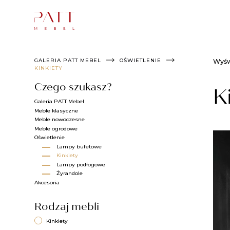
Skip
to
content
GALERIA PATT MEBEL
OŚWIETLENIE
Wyśw
KINKIETY​
Czego szukasz?
K
Galeria PATT Mebel
Meble klasyczne
Meble nowoczesne
Meble ogrodowe
Oświetlenie
Lampy bufetowe
Kinkiety​
Lampy podłogowe​
Żyrandole​
Akcesoria
Rodzaj mebli
Kinkiety