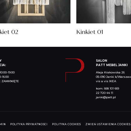
kiet 02
Kinkiet 01
Y
SALON
IA:
PATT MEBEL JANKI
10:00-19:00
Aleja Krakowska 26
0-16:00
05-090 Janki k/Warsza
a: ZAMKNIĘTE
vis a vis IKEA
kom.
668 101 669
22 720 44 11
janki@patt.pl
MIN
POLITYKA PRYWATNOŚCI
POLITYKA COOKIES
ZMIEŃ USTAWIENIA COOKIES