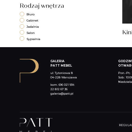
Rodzaj wnętrza
Biuro
Gabinet
Jadalnia
Kin
Salon
Sypialnia
GALERIA
GODZIN
PATT MEBEL
OTWARC
ul. Tytoniowa 8
Pon.-Pt.: 
04-228 Warszawa
Sob.: 10:0
Niedziel
kom.
696 021 934
22 812 67 36
galeria@patt.pl
REGULA