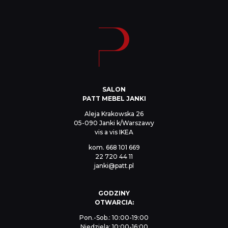
SALON
PATT MEBEL JANKI
Aleja Krakowska 26
05-090 Janki k/Warszawy
vis a vis IKEA
kom.
668 101 669
22 720 44 11
janki@patt.pl
GODZINY
OTWARCIA:
Pon.-Sob.: 10:00-19:00
Niedziela: 10:00-16:00