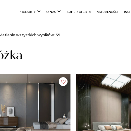
PRODUKTY
O NAS
SUPER OFERTA
AKTUALNOŚCI
INS
ietlanie wszystkich wyników: 35
óżka​