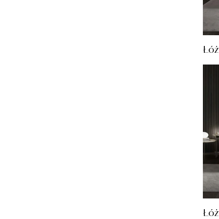
Łóż
Łó