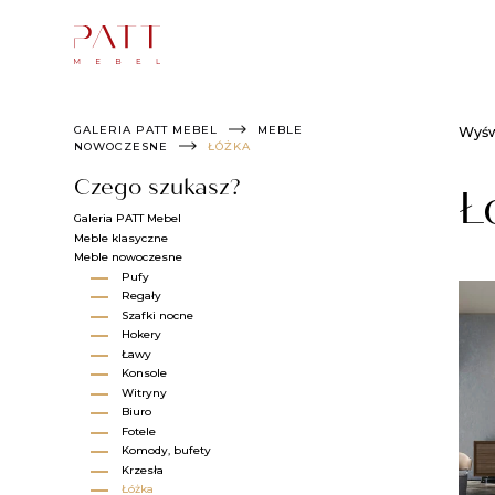
Skip
to
content
GALERIA PATT MEBEL
MEBLE
Wyśw
NOWOCZESNE
ŁÓŻKA​
Czego szukasz?
Ł
Galeria PATT Mebel
Meble klasyczne
Meble nowoczesne
Pufy
Regały
Szafki nocne
Hokery
Ławy
Konsole
Witryny
Biuro​
Fotele​
Komody, bufety​
Krzesła​
Łóżka​