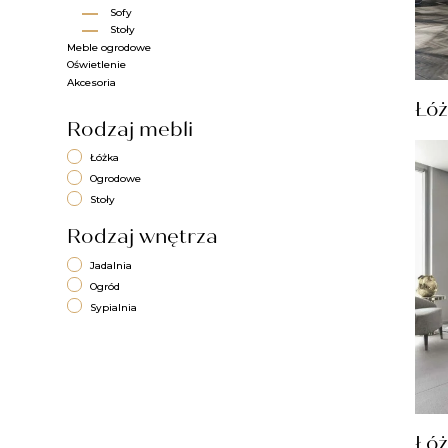
Sofy​
Stoły​
Meble ogrodowe
Oświetlenie
Akcesoria
Łóż
Rodzaj mebli
Łóżka
Ogrodowe
Stoły
Rodzaj wnętrza
Jadalnia
Ogród
Sypialnia
Łó