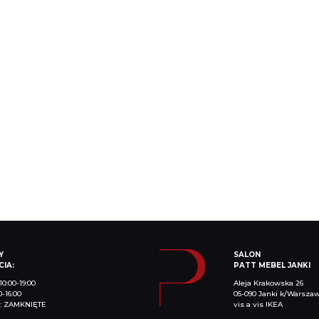
Y
SALON
IA:
PATT MEBEL JANKI
10:00-19:00
Aleja Krakowska 26
0-16:00
05-090 Janki k/Warsza
a: ZAMKNIĘTE
vis a vis IKEA