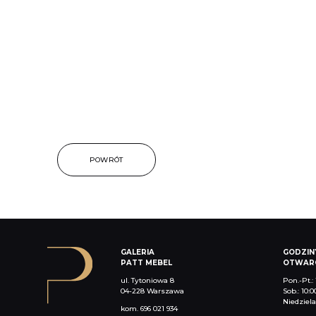
POWRÓT
GALERIA
GODZIN
PATT MEBEL
OTWARC
ul. Tytoniowa 8
Pon.-Pt.: 
04-228 Warszawa
Sob.: 10:0
Niedziel
kom.
696 021 934