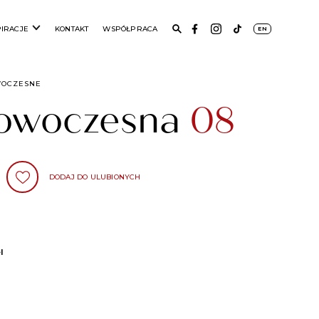
PIRACJE
KONTAKT
WSPÓŁPRACA
EN
WOCZESNE
nowoczesna
08
DODAJ DO ULUBIONYCH
l