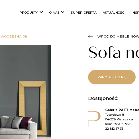
PRODUKTY
O NAS
SUPER OFERTA
AKTUALNOŚCI
INS
OWOCZESNA 08
WRÓĆ DO MEBLE NO
Sofa 
ZAPYTAJ O CENĘ
Dostępność:
Galeria PATT Mebe
Tytoniowa 8
04-228 Warszawa
kom.
696 021 934
22 812 67 36