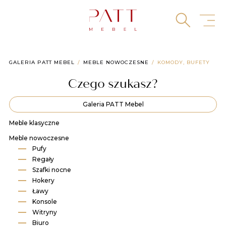
Skip
to
content
GALERIA PATT MEBEL
MEBLE NOWOCZESNE
KOMODY, BUFETY​
Czego szukasz?
Galeria PATT Mebel
Meble klasyczne
Meble nowoczesne
Pufy
Regały
Szafki nocne
Hokery
Ławy
Konsole
Witryny
Biuro​