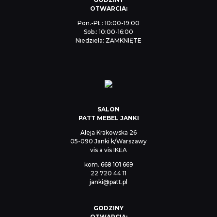
OTWARCIA:
Pon.-Pt.: 10:00-19:00
Sob.: 10:00-16:00
Niedziela: ZAMKNIĘTE
SALON
PATT MEBEL JANKI
Aleja Krakowska 26
05-090 Janki k/Warszawy
vis a vis IKEA
kom.
668 101 669
22 720 44 11
janki@patt.pl
GODZINY
OTWARCIA: