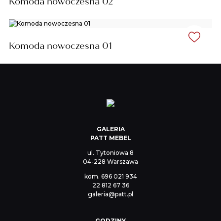
Komoda nowoczesna 02
Komoda nowoczesna 01
GALERIA
PATT MEBEL
ul. Tytoniowa 8
04-228 Warszawa
kom.
696 021 934
22 812 67 36
galeria@patt.pl
GODZINY