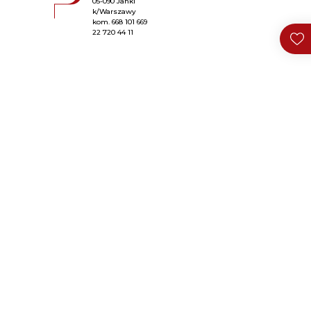
05-090 Janki
k/Warszawy
kom.
668 101 669
22 720 44 11