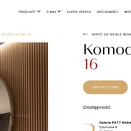
PRODUKTY
O NAS
SUPER OFERTA
AKTUALNOŚCI
INS
 NOWOCZESNA 16
WRÓĆ DO MEBLE NO
Komod
16
ZAPYTAJ O CENĘ
Dostępność:
Galeria PATT Mebe
Tytoniowa 8