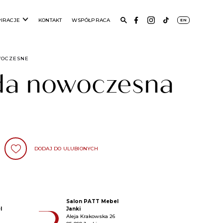
PIRACJE
KONTAKT
WSPÓŁPRACA
EN
WOCZESNE
a nowoczesna
DODAJ DO ULUBIONYCH
Salon PATT Mebel
l
Janki
Aleja Krakowska 26