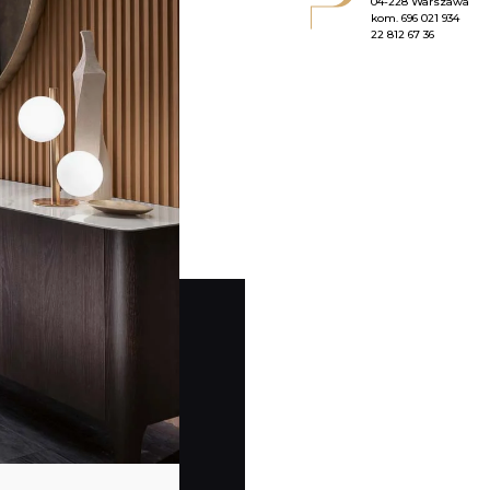
04-228 Warszawa
kom.
696 021 934
22 812 67 36