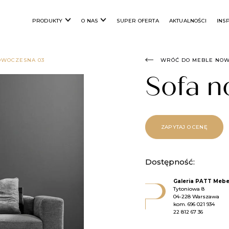
PRODUKTY
O NAS
SUPER OFERTA
AKTUALNOŚCI
INS
OWOCZESNA 03
WRÓĆ DO MEBLE NO
Sofa 
ZAPYTAJ O CENĘ
Dostępność:
Galeria PATT Mebe
Tytoniowa 8
04-228 Warszawa
kom.
696 021 934
22 812 67 36