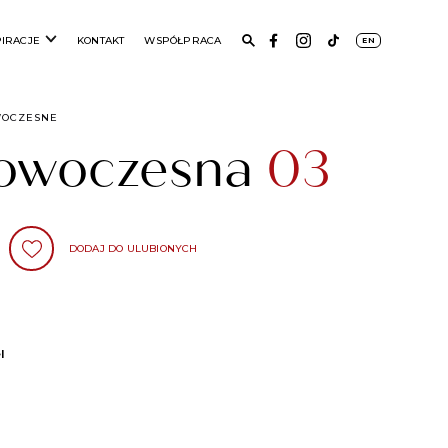
PIRACJE
KONTAKT
WSPÓŁPRACA
EN
WOCZESNE
nowoczesna
03
DODAJ DO ULUBIONYCH
l