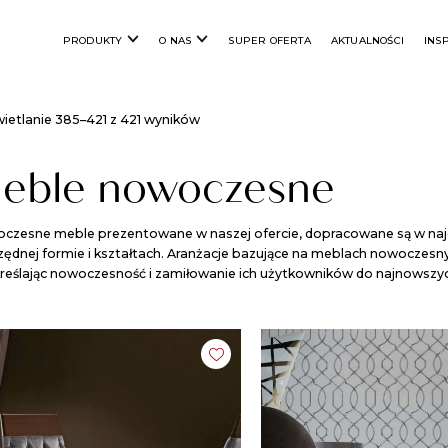
PRODUKTY
O NAS
SUPER OFERTA
AKTUALNOŚCI
INS
ietlanie 385–421 z 421 wyników
eble nowoczesne
zesne meble prezentowane w naszej ofercie, dopracowane są w najdrob
zędnej formie i kształtach. Aranżacje bazujące na meblach nowoczesn
reślając nowoczesność i zamiłowanie ich użytkowników do najnowszy