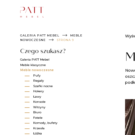
Skip
to
content
GALERIA PATT MEBEL
MEBLE
Wyśw
NOWOCZESNE
STRONA 9
Czego szukasz?
M
Galeria PATT Mebel
Meble klasyczne
Meble nowoczesne
Nowoc
Pufy
oszc
Regały
podk
Szafki nocne
Hokery
Ławy
Konsole
Witryny
Biuro​
Fotele​
Komody, bufety​
Krzesła​
Łóżka​