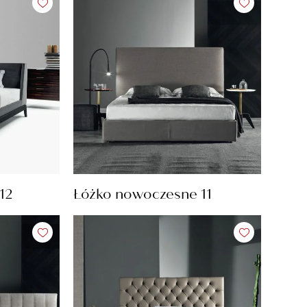
12
Łóżko nowoczesne 11