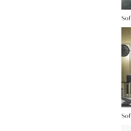
So
Sof