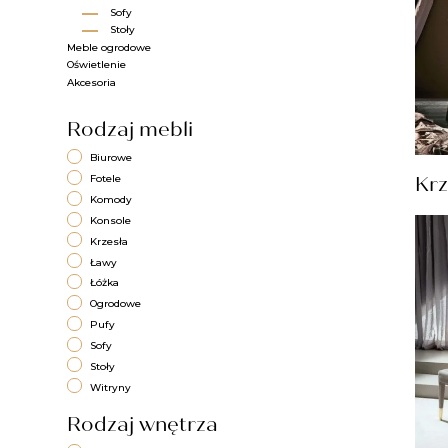
Sofy​
Stoły​
Meble ogrodowe
Oświetlenie
Akcesoria
Rodzaj mebli
Biurowe
Krz
Fotele
Komody
Konsole
Krzesła
Ławy
Łóżka
Ogrodowe
Pufy
Sofy
Stoły
Witryny
Rodzaj wnętrza