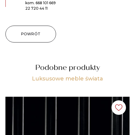
kom.
668 101 669
22 720 44 11
POWRÓT
Podobne produkty
Luksusowe meble świata