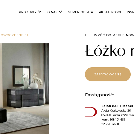
PRODUKTY
O NAS
SUPER OFERTA
AKTUALNOŚCI
INS
NOWOCZESNE 51
WRÓĆ DO MEBLE NO
Łóżko
ZAPYTAJ O CENĘ
Dostępność:
Salon PATT Mebel 
Aleja Krakowska 26
05-090 Janki k/Wars
kom.
668 101 669
22 720 44 11