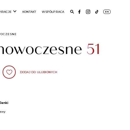
PIRACJE
KONTAKT
WSPÓŁPRACA
EN
WOCZESNE
 nowoczesne
51
DODAJ DO ULUBIONYCH
Janki
zawy