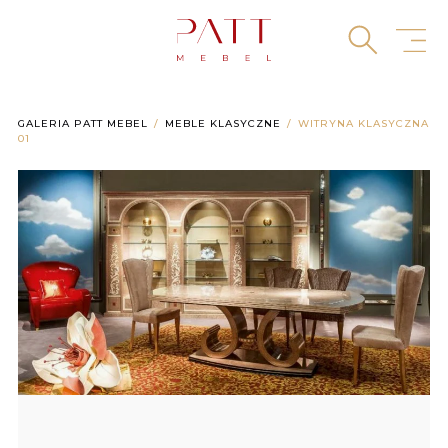
Skip
to
content
GALERIA PATT MEBEL
MEBLE KLASYCZNE
WITRYNA KLASYCZNA
01