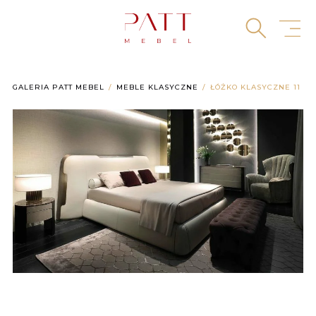
Skip
to
content
GALERIA PATT MEBEL
MEBLE KLASYCZNE
ŁÓŻKO KLASYCZNE 11