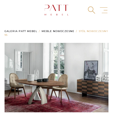
Skip
to
content
GALERIA PATT MEBEL
MEBLE NOWOCZESNE
STÓŁ NOWOCZESNY
95