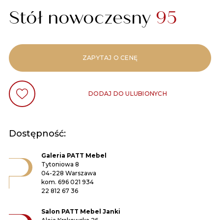
Stół nowoczesny
95
ZAPYTAJ O CENĘ
DODAJ DO ULUBIONYCH
Dostępność:
Galeria PATT Mebel
Tytoniowa 8
04-228 Warszawa
kom.
696 021 934
22 812 67 36
Salon PATT Mebel Janki