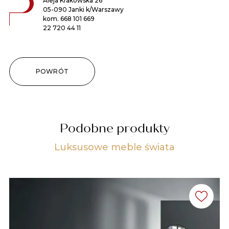
Aleja Krakowska 26
05-090 Janki k/Warszawy
kom.
668 101 669
22 720 44 11
POWRÓT
Podobne produkty
Luksusowe meble świata