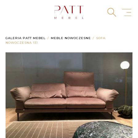
Skip
to
content
GALERIA PATT MEBEL
MEBLE NOWOCZESNE
SOFA
NOWOCZESNA 131