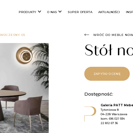
PRODUKTY
O NAS
SUPER OFERTA
AKTUALNOŚCI
INS
OWOCZESNY 05
WRÓĆ DO MEBLE NO
Stół 
ZAPYTAJ O CENĘ
Dostępność:
Galeria PATT Mebe
Tytoniowa 8
04-228 Warszawa
kom.
696 021 934
22 812 67 36