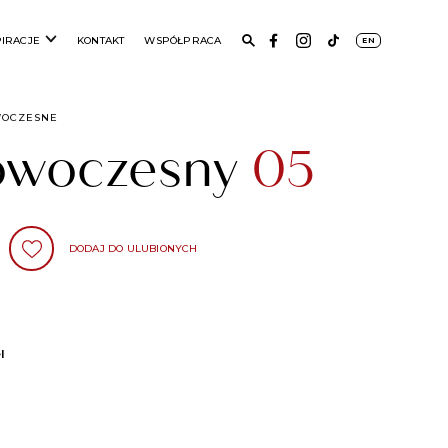
PIRACJE
KONTAKT
WSPÓŁPRACA
EN
WOCZESNE
nowoczesny
05
DODAJ DO ULUBIONYCH
l