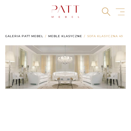
Skip
to
content
GALERIA PATT MEBEL
MEBLE KLASYCZNE
SOFA KLASYCZNA 49