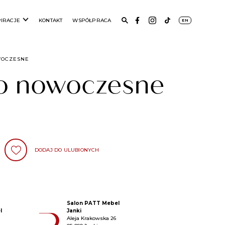
PIRACJE
KONTAKT
WSPÓŁPRACA
EN
WOCZESNE
o nowoczesne
DODAJ DO ULUBIONYCH
Salon PATT Mebel
l
Janki
Aleja Krakowska 26