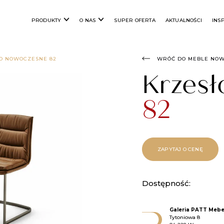
PRODUKTY
O NAS
SUPER OFERTA
AKTUALNOŚCI
INS
O NOWOCZESNE 82
WRÓĆ DO MEBLE NO
Krzesł
82
ZAPYTAJ O CENĘ
Dostępność:
Galeria PATT Mebe
Tytoniowa 8