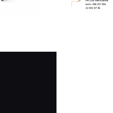
04-228 Warszawa
kom.
696 021 934
22 812 67 36