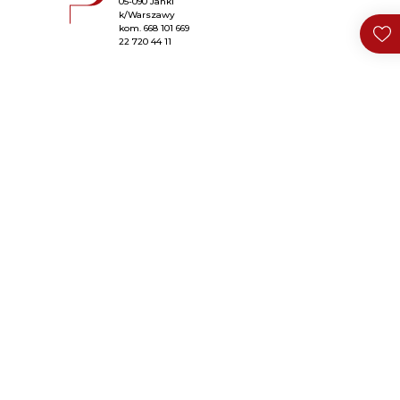
05-090 Janki
k/Warszawy
kom.
668 101 669
22 720 44 11