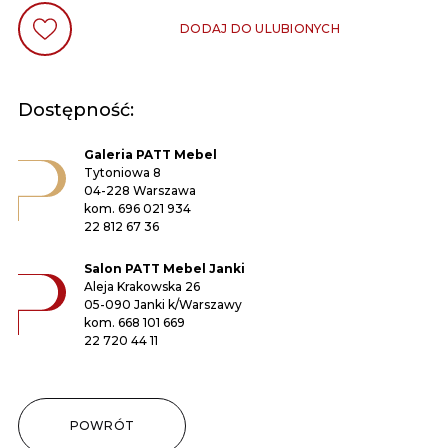
DODAJ DO ULUBIONYCH
Dostępność:
Galeria PATT Mebel
Tytoniowa 8
04-228 Warszawa
kom.
696 021 934
22 812 67 36
Salon PATT Mebel Janki
Aleja Krakowska 26
05-090 Janki k/Warszawy
kom.
668 101 669
22 720 44 11
POWRÓT