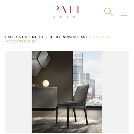
Skip
to
content
GALERIA PATT MEBEL
MEBLE NOWOCZESNE
KRZESŁO
NOWOCZESNE 80