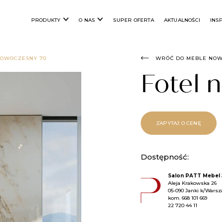
PRODUKTY
O NAS
SUPER OFERTA
AKTUALNOŚCI
INS
NOWOCZESNY 70
WRÓĆ DO MEBLE NO
Fotel
ZAPYTAJ O CENĘ
Dostępność:
Salon PATT Mebel 
Aleja Krakowska 26
05-090 Janki k/Wars
kom.
668 101 669
22 720 44 11