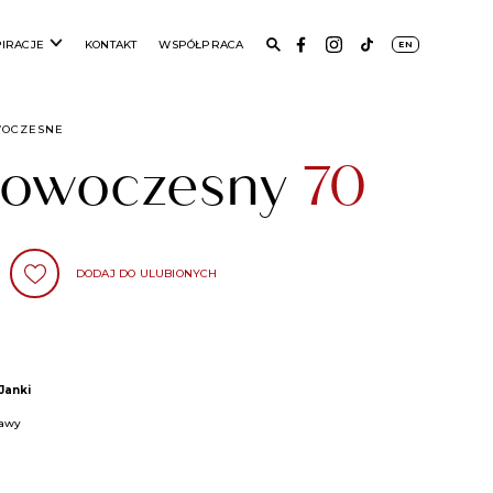
PIRACJE
KONTAKT
WSPÓŁPRACA
EN
WOCZESNE
 nowoczesny
70
DODAJ DO ULUBIONYCH
Janki
zawy