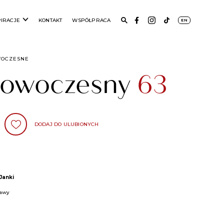
PIRACJE
KONTAKT
WSPÓŁPRACA
EN
WOCZESNE
 nowoczesny
63
DODAJ DO ULUBIONYCH
Janki
zawy