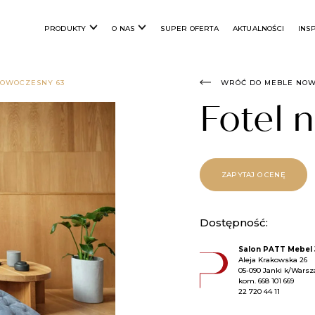
PRODUKTY
O NAS
SUPER OFERTA
AKTUALNOŚCI
INS
NOWOCZESNY 63
WRÓĆ DO MEBLE NO
Fotel
ZAPYTAJ O CENĘ
Dostępność:
Salon PATT Mebel 
Aleja Krakowska 26
05-090 Janki k/Wars
kom.
668 101 669
22 720 44 11