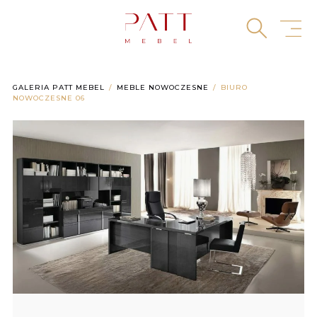
Skip
to
content
GALERIA PATT MEBEL
MEBLE NOWOCZESNE
BIURO
NOWOCZESNE 06