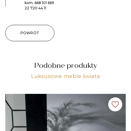
kom.
668 101 669
22 720 44 11
POWRÓT
Podobne produkty
Luksusowe meble świata