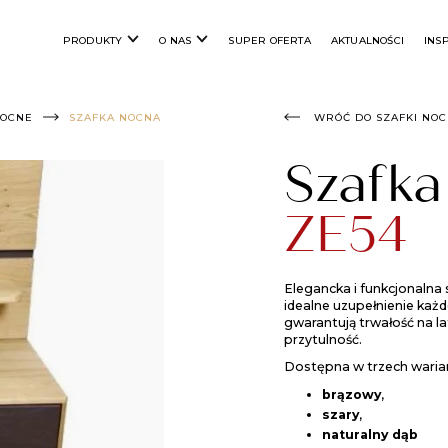
PRODUKTY
O NAS
SUPER OFERTA
AKTUALNOŚCI
INS
NOCNE
SZAFKA NOCNA
WRÓĆ DO SZAFKI NO
Szafk
ZE54
Elegancka i funkcjonaln
idealne uzupełnienie każd
gwarantują trwałość na la
przytulność.
Dostępna w trzech waria
brązowy
,
szary
,
naturalny dąb