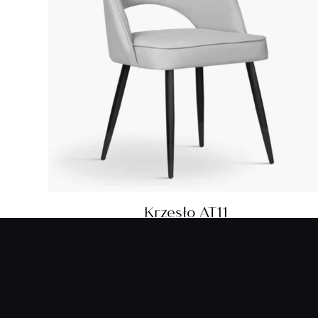
Krzesło AT11
1 130,00
zł