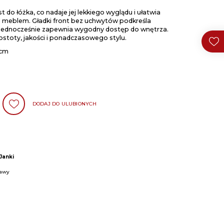
do łóżka, co nadaje jej lekkiego wyglądu i ułatwia
 meblem. Gładki front bez uchwytów podkreśla
 jednocześnie zapewnia wygodny dostęp do wnętrza.
ostoty, jakości i ponadczasowego stylu.
0cm
DODAJ DO ULUBIONYCH
Janki
zawy