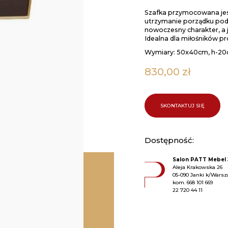
Szafka przymocowana jest 
utrzymanie porządku pod
nowoczesny charakter, a
Idealna dla miłośników pr
Wymiary:
50x40cm, h-2
830,00
zł
SKONTAKTUJ SIĘ
Dostępność:
Salon PATT Mebel 
Aleja Krakowska 26
05-090 Janki k/Wars
kom.
668 101 669
22 720 44 11