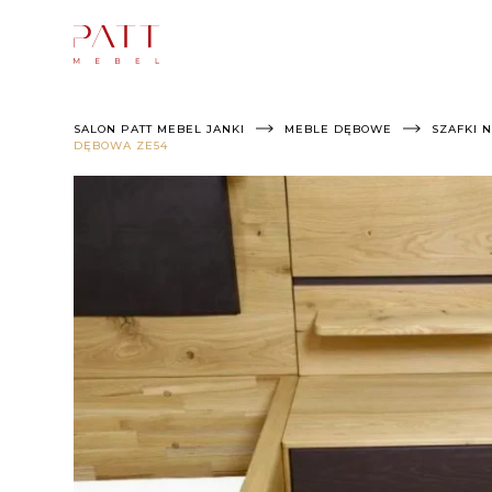
Skip
to
content
SALON PATT MEBEL JANKI
MEBLE DĘBOWE
SZAFKI 
DĘBOWA ZE54