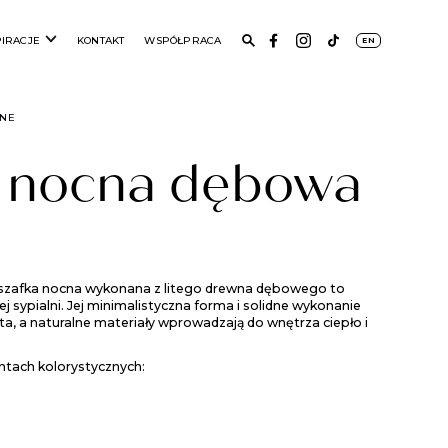
PIRACJE
KONTAKT
WSPÓŁPRACA
EN
CNE
a nocna dębowa
a szafka nocna wykonana z litego drewna dębowego to
ej sypialni. Jej minimalistyczna forma i solidne wykonanie
ta, a naturalne materiały wprowadzają do wnętrza ciepło i
ntach kolorystycznych: