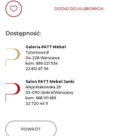
DODAJ DO ULUBIONYCH
Dostępność:
Galeria PATT Mebel
Tytoniowa 8
04-228 Warszawa
kom.
696 021 934
22 812 67 36
Salon PATT Mebel Janki
Aleja Krakowska 26
05-090 Janki k/Warszawy
kom.
668 101 669
22 720 44 11
POWRÓT