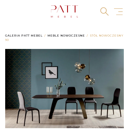
Skip
to
content
GALERIA PATT MEBEL
MEBLE NOWOCZESNE
STÓŁ NOWOCZESNY
90