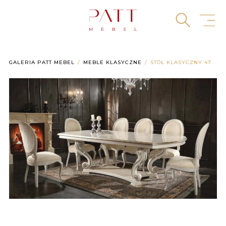
Skip
to
content
GALERIA PATT MEBEL
MEBLE KLASYCZNE
STÓŁ KLASYCZNY 47