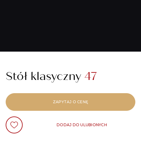
Stół klasyczny
47
ZAPYTAJ O CENĘ
DODAJ DO ULUBIONYCH