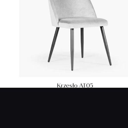
Krzesło AT05
999,00
zł