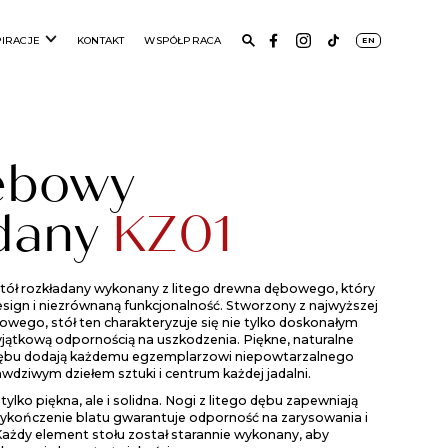
PIRACJE
KONTAKT
WSPÓŁPRACA
EN
ębowy
adany
KZ01
tół rozkładany wykonany z litego drewna dębowego, który
esign i niezrównaną funkcjonalność. Stworzony z najwyższej
owego, stół ten charakteryzuje się nie tylko doskonałym
jątkową odpornością na uszkodzenia. Piękne, naturalne
a dębu dodają każdemu egzemplarzowi niepowtarzalnego
awdziwym dziełem sztuki i centrum każdej jadalni.
 tylko piękna, ale i solidna. Nogi z litego dębu zapewniają
wykończenie blatu gwarantuje odporność na zarysowania i
ażdy element stołu został starannie wykonany, aby