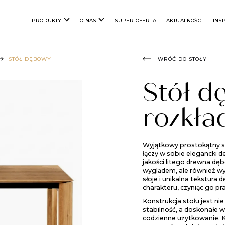
PRODUKTY
O NAS
SUPER OFERTA
AKTUALNOŚCI
INS
STÓŁ DĘBOWY
WRÓĆ DO STOŁY
Stół d
rozkł
Wyjątkowy prostokątny s
łączy w sobie elegancki d
jakości litego drewna dęb
wyglądem, ale również wy
słoje i unikalna tekstur
charakteru, czyniąc go pr
Konstrukcja stołu jest nie
stabilność, a doskonałe 
codzienne użytkowanie. K