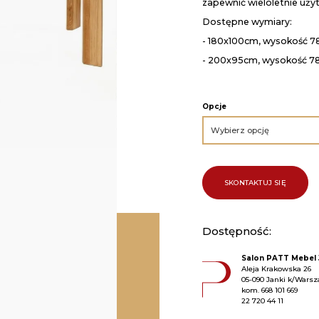
zapewnić wieloletnie użyt
Dostępne wymiary:
- 180x100cm, wysokość 7
- 200x95cm, wysokość 7
Opcje
SKONTAKTUJ SIĘ
Dostępność:
Salon PATT Mebel 
Aleja Krakowska 26
05-090 Janki k/Wars
kom.
668 101 669
22 720 44 11