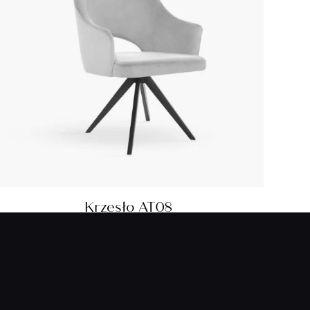
Krzesło AT08
1 140,00
zł