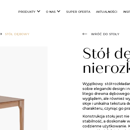
PRODUKTY
O NAS
SUPER OFERTA
AKTUALNOŚCI
INS
STÓŁ DĘBOWY
WRÓĆ DO STOŁY
Stół d
nieroz
Wyjątkowy stół rozkłada
sobie elegancki design i 
litego drewna dębowego, 
wyglądem, ale również wy
słoje i unikalna tekstur
charakteru, czyniąc go pr
Konstrukcja stołu jest nie
stabilność, a doskonałe 
codzienne użytkowanie. K