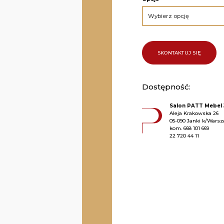
SKONTAKTUJ SIĘ
Dostępność:
Salon PATT Mebel 
Aleja Krakowska 26
05-090 Janki k/Wars
kom.
668 101 669
22 720 44 11