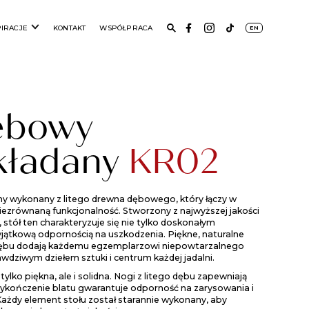
PIRACJE
KONTAKT
WSPÓŁPRACA
EN
ębowy
kładany
KR02
ny wykonany z litego drewna dębowego, który łączy w
niezrównaną funkcjonalność. Stworzony z najwyższej jakości
stół ten charakteryzuje się nie tylko doskonałym
jątkową odpornością na uszkodzenia. Piękne, naturalne
a dębu dodają każdemu egzemplarzowi niepowtarzalnego
awdziwym dziełem sztuki i centrum każdej jadalni.
 tylko piękna, ale i solidna. Nogi z litego dębu zapewniają
wykończenie blatu gwarantuje odporność na zarysowania i
ażdy element stołu został starannie wykonany, aby