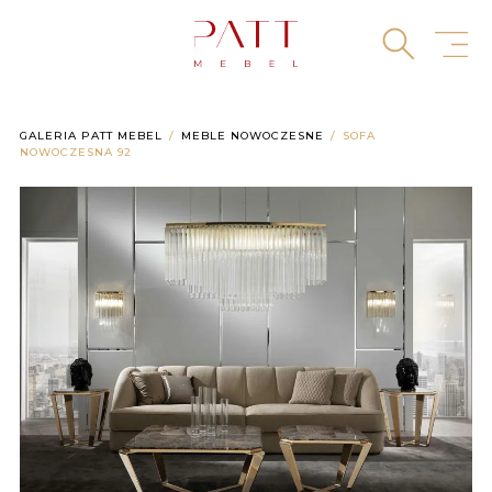
Skip
to
content
GALERIA PATT MEBEL
MEBLE NOWOCZESNE
SOFA
NOWOCZESNA 92