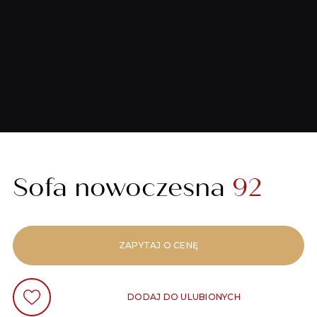
Sofa nowoczesna
92
ZAPYTAJ O CENĘ
DODAJ DO ULUBIONYCH