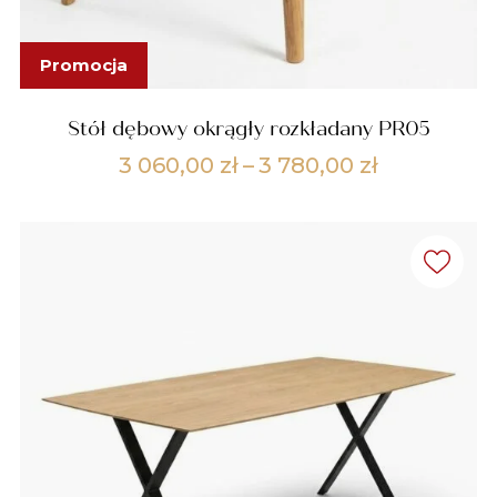
Promocja
Stół dębowy okrągły rozkładany PR05
Zakres
3 060,00
zł
–
3 780,00
zł
cen:
od
3
060,00 zł
do
3
780,00 zł