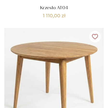
Krzesło AT04
1 110,00
zł