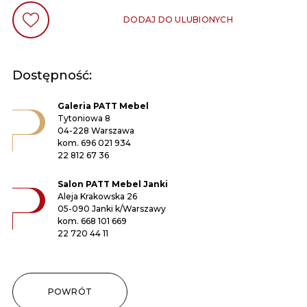
DODAJ DO ULUBIONYCH
Dostępność:
Galeria PATT Mebel
Tytoniowa 8
04-228 Warszawa
kom.
696 021 934
22 812 67 36
Salon PATT Mebel Janki
Aleja Krakowska 26
05-090 Janki k/Warszawy
kom.
668 101 669
22 720 44 11
POWRÓT