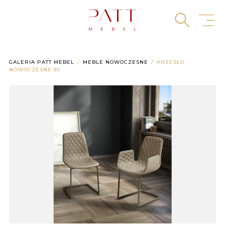
Skip
to
content
GALERIA PATT MEBEL
MEBLE NOWOCZESNE
KRZESŁO
NOWOCZESNE 85