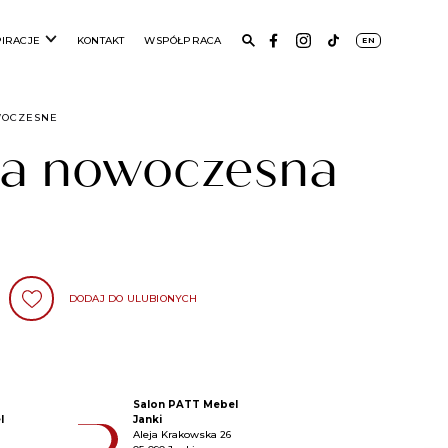
PIRACJE
KONTAKT
WSPÓŁPRACA
EN
WOCZESNE
la nowoczesna
DODAJ DO ULUBIONYCH
Salon PATT Mebel
l
Janki
Aleja Krakowska 26