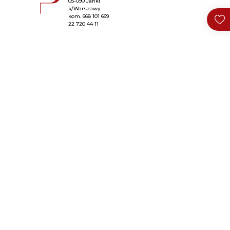
05-090 Janki
k/Warszawy
kom.
668 101 669
22 720 44 11