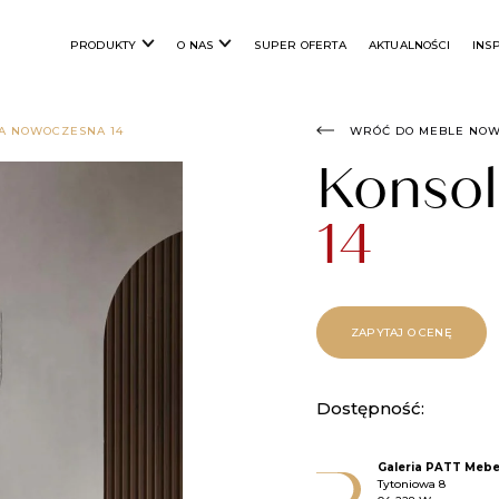
PRODUKTY
O NAS
SUPER OFERTA
AKTUALNOŚCI
INS
A NOWOCZESNA 14
WRÓĆ DO MEBLE NO
Konso
14
ZAPYTAJ O CENĘ
Dostępność:
Galeria PATT Mebe
Tytoniowa 8