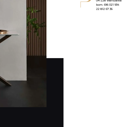
04-228 Warszawa
kom.
696 021 934
22 812 67 36