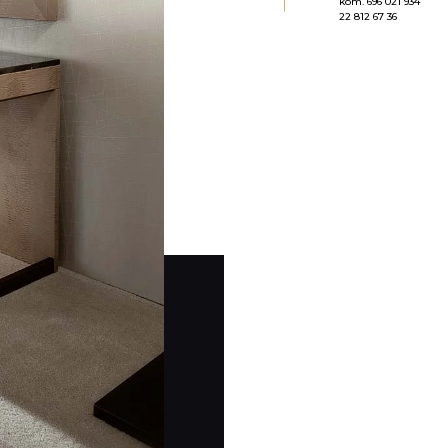
kom.
696 021 934
22 812 67 36