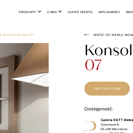
PRODUKTY
O NAS
SUPER OFERTA
AKTUALNOŚCI
INS
A NOWOCZESNA 07
WRÓĆ DO MEBLE NO
Konso
07
ZAPYTAJ O CENĘ
Dostępność:
Galeria PATT Mebe
Tytoniowa 8
04-228 Warszawa