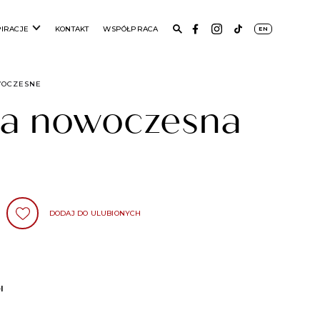
PIRACJE
KONTAKT
WSPÓŁPRACA
EN
WOCZESNE
la nowoczesna
DODAJ DO ULUBIONYCH
l