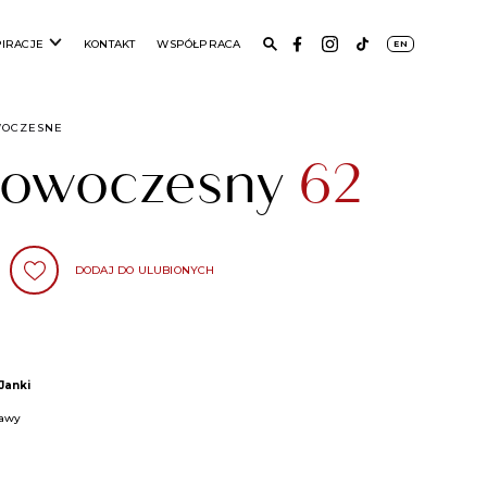
PIRACJE
KONTAKT
WSPÓŁPRACA
EN
WOCZESNE
 nowoczesny
62
DODAJ DO ULUBIONYCH
Janki
zawy