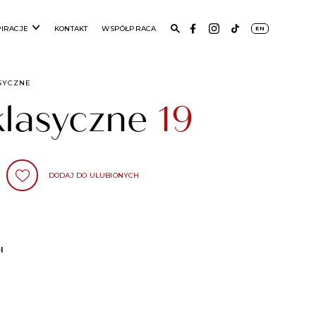
PIRACJE
KONTAKT
WSPÓŁPRACA
EN
SYCZNE
klasyczne
19
DODAJ DO ULUBIONYCH
l