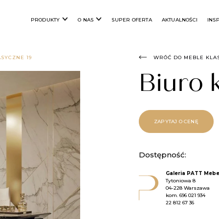
PRODUKTY
O NAS
SUPER OFERTA
AKTUALNOŚCI
INS
ASYCZNE 19
WRÓĆ DO MEBLE KLA
Biuro 
ZAPYTAJ O CENĘ
Dostępność:
Galeria PATT Mebe
Tytoniowa 8
04-228 Warszawa
kom.
696 021 934
22 812 67 36