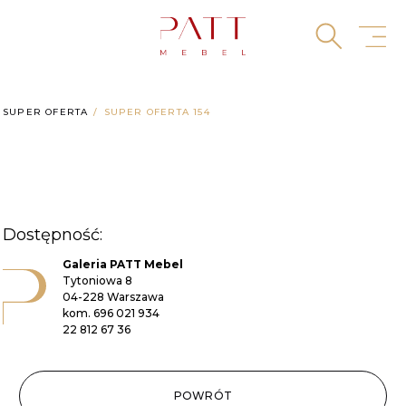
Skip
to
content
SUPER OFERTA
SUPER OFERTA 154
Dostępność:
Galeria PATT Mebel
Tytoniowa 8
04-228 Warszawa
kom.
696 021 934
22 812 67 36
POWRÓT