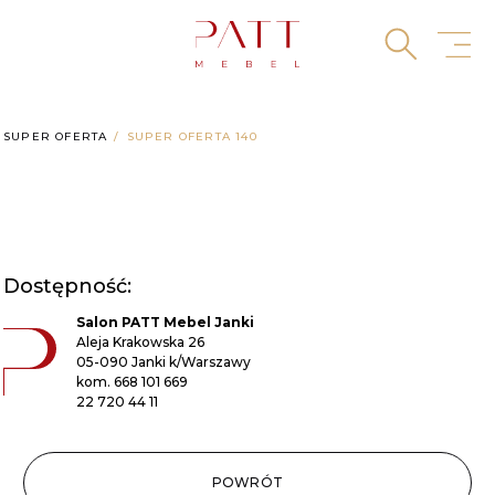
Skip
to
content
SUPER OFERTA
SUPER OFERTA 140
Dostępność:
Salon PATT Mebel Janki
Aleja Krakowska 26
05-090 Janki k/Warszawy
kom.
668 101 669
22 720 44 11
POWRÓT