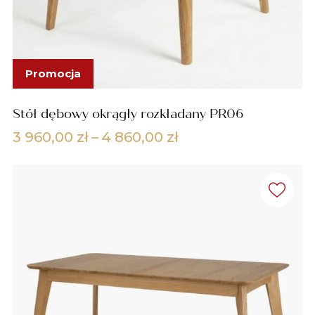
Promocja
Stół dębowy okrągły rozkładany PR06
Zakres
3 960,00
zł
–
4 860,00
zł
cen:
od
3
960,00 zł
do
4
860,00 zł