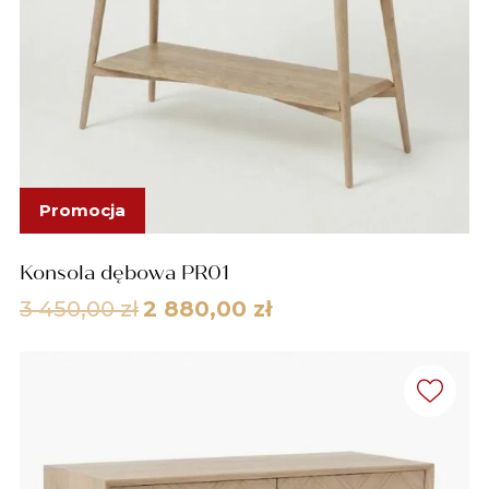
Promocja
Konsola dębowa PR01
Pierwotna
Aktualna
3 450,00
zł
2 880,00
zł
cena
cena
wynosiła:
wynosi:
3
2
450,00 zł.
880,00 zł.