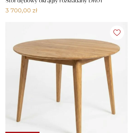
Stół dębowy okrągły rozkładany DR01
3 700,00
zł