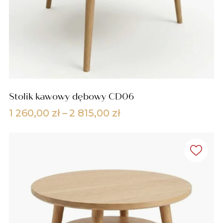
Stolik kawowy dębowy CD06
Zakres
1 260,00
zł
–
2 815,00
zł
cen:
od
1
260,00 zł
do
2
815,00 zł