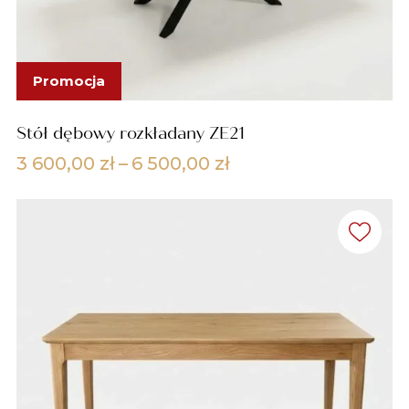
Promocja
Stół dębowy rozkładany ZE21
Zakres
3 600,00
zł
–
6 500,00
zł
cen:
od
3
600,00 zł
do
6
500,00 zł