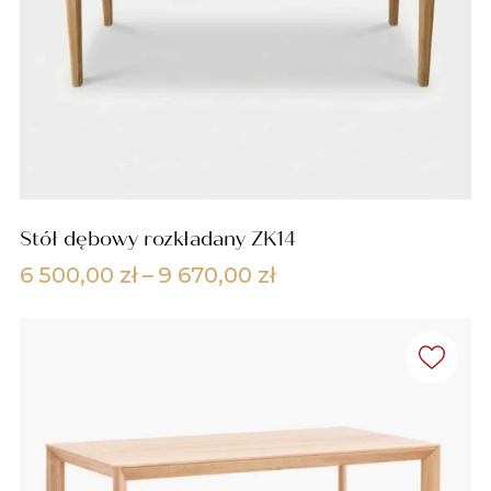
Stół dębowy rozkładany ZK14
Zakres
6 500,00
zł
–
9 670,00
zł
cen:
od
6
500,00 zł
do
9