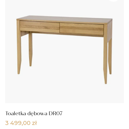
100,00 zł.
560,00 zł.
Toaletka dębowa DR07
3 499,00
zł