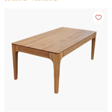
cen:
od
890,00 zł
do
1
390,00 zł