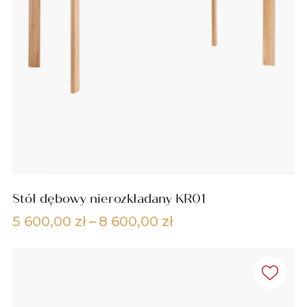
670,00 zł
Stół dębowy nierozkładany KR01
Zakres
5 600,00
zł
–
8 600,00
zł
cen:
od
5
600,00 zł