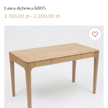
Ława dębowa KR05
Zakres
2 100,00
zł
–
2 200,00
zł
cen:
od
2
100,00 zł
do
2
200,00 zł