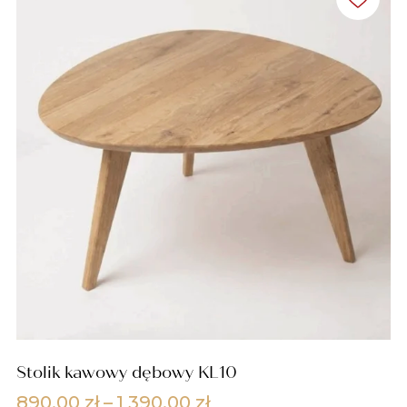
Stolik kawowy dębowy KL10
Zakres
890,00
zł
–
1 390,00
zł