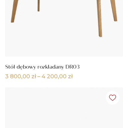
Stół dębowy rozkładany DR03
Zakres
3 800,00
zł
–
4 200,00
zł
cen:
od
3
800,00 zł
do
4