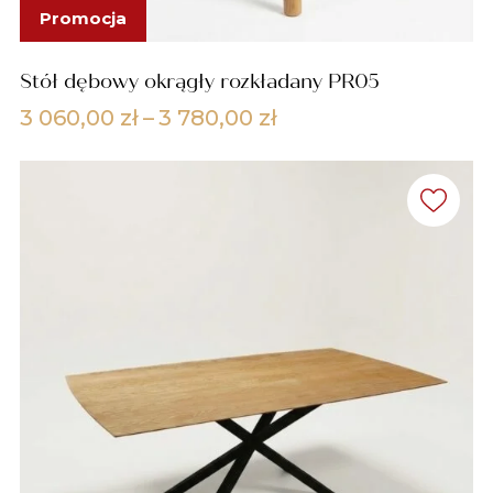
Promocja
Stół dębowy okrągły rozkładany PR05
Zakres
3 060,00
zł
–
3 780,00
zł
cen:
od
3
060,00 zł
do
3
780,00 zł