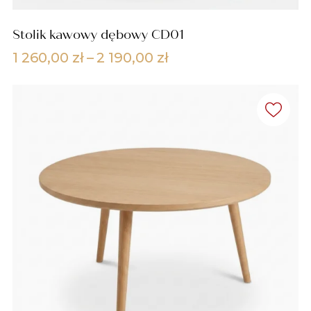
Stolik kawowy dębowy CD01
Zakres
1 260,00
zł
–
2 190,00
zł
cen:
od
1
260,00 zł
do
2
190,00 zł