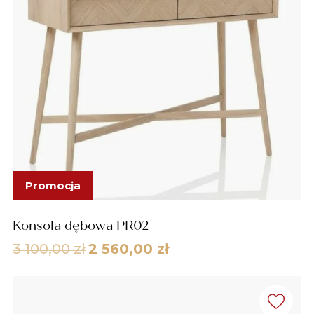
Promocja
Konsola dębowa PR02
Pierwotna
Aktualna
3 100,00
zł
2 560,00
zł
cena
cena
wynosiła:
wynosi:
3
2